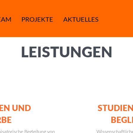
EAM
PROJEKTE
AKTUELLES
LEISTUNGEN
EN UND
STUDIE
BE
BEGL
isatorische Begleitung von
Wissenschaftlich