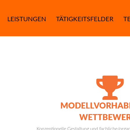
DE
|
EN
LEISTUNGEN
TÄTIGKEITSFELDER
T
MODELLVORHAB
WETTBEWER
Konzeptionelle Gestaltung und fachliche/organ