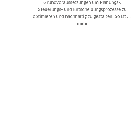
Grundvoraussetzungen um Planungs-,
Steuerungs- und Entscheidungsprozesse zu
optimieren und nachhaltig zu gestalten. So ist z
beobachten, dass immer komplexer werdende
mehr
Entscheidungsprozesse mit begrenzten
personellen Ressourcen zu bewältigen sind,