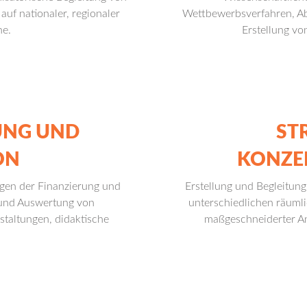
f nationaler, regionaler
Wettbewerbsverfahren, Ab
e.
Erstellung vo
UNG UND
ST
ON
KONZE
agen der Finanzierung und
Erstellung und Begleitung 
 und Auswertung von
unterschiedlichen räum
staltungen, didaktische
maßgeschneiderter A