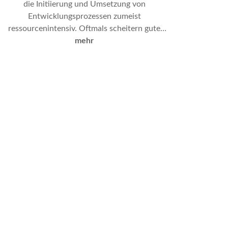
die Initiierung und Umsetzung von
Entwicklungsprozessen zumeist
ressourcenintensiv. Oftmals scheitern gute
Ansätze an der fehlenden Finanzierung. Es gilt
mehr
daher vorhandene finanzielle Ressourcen
bestmöglich zu nutzen.