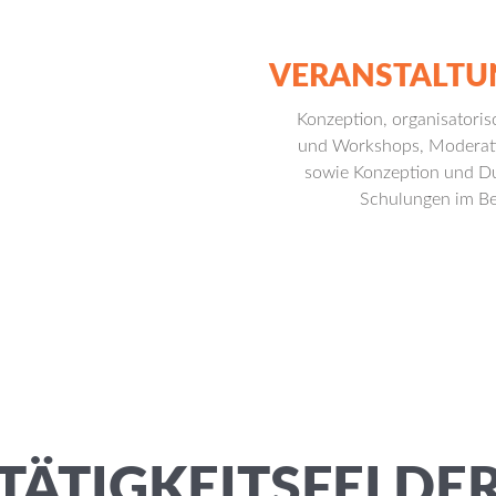
VERANSTALTU
Konzeption, organisatori
und Workshops, Moderatio
sowie Konzeption und D
Schulungen im Be
TÄTIGKEITSFELDE